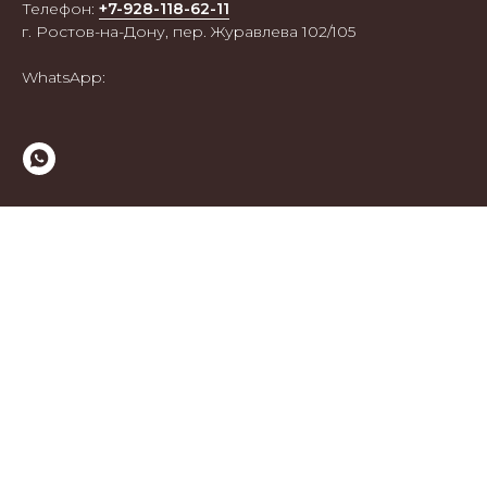
Телефон:
+7-928-118-62-11
г. Ростов-на-Дону, пер. Журавлева 102/105
WhatsApp:
+7 928 118-62-11
ИП Рубан Алина Сергеевна
ИНН: 616708390954
MENU
Оплата и доставка
Обмен и возврат