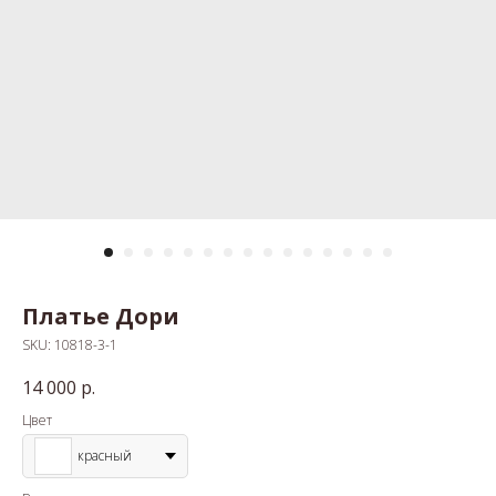
Платье Дори
SKU:
10818-3-1
14 000
р.
Цвет
красный