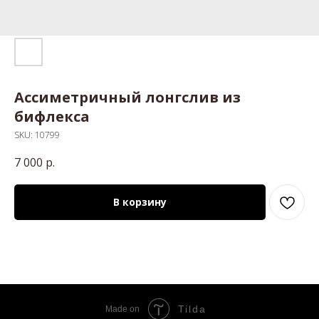
Ассиметричный лонгслив из
бифлекса
SKU:
10799
7 000
р.
В корзину
Tilda
Made on