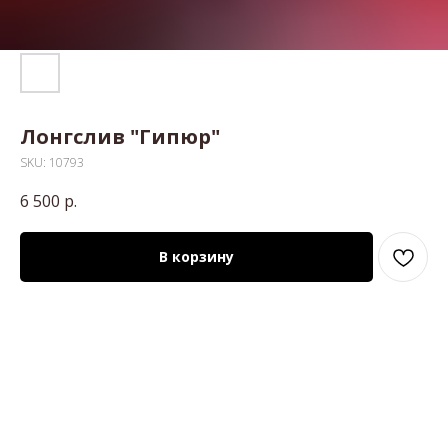
Лонгслив "Гипюр"
SKU:
10793
6 500
р.
В корзину